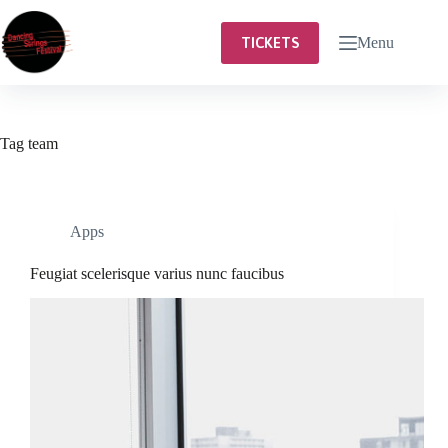
Ga
naar
Menu
TICKETS
de
inhoud
Tag
team
Apps
Feugiat scelerisque varius nunc faucibus